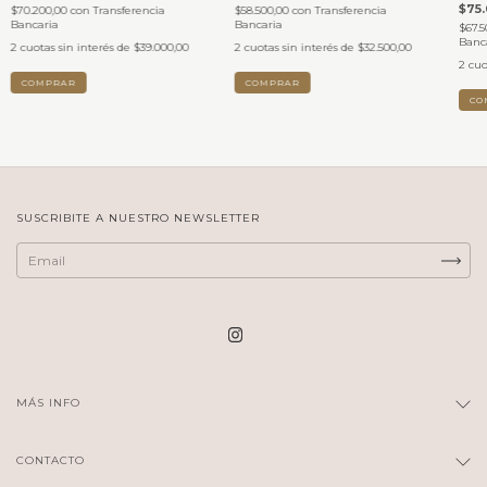
$75
$70.200,00
con
Transferencia
$58.500,00
con
Transferencia
Bancaria
Bancaria
$67.5
Banc
2
cuotas sin interés de
$39.000,00
2
cuotas sin interés de
$32.500,00
2
cuo
COMPRAR
COMPRAR
CO
SUSCRIBITE A NUESTRO NEWSLETTER
MÁS INFO
CONTACTO