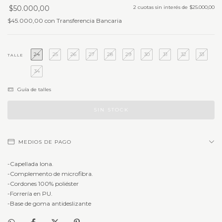
$50.000,00
2
cuotas sin interés de
$25.000,00
$45.000,00
con
Transferencia Bancaria
24
25
26
27
28
29
30
31
32
33
TALLE
34
Guía de talles
MEDIOS DE PAGO
-Capellada lona.
-Complemento de microfibra.
-Cordones 100% poliéster
-Forrería en PU.
-Base de goma antideslizante