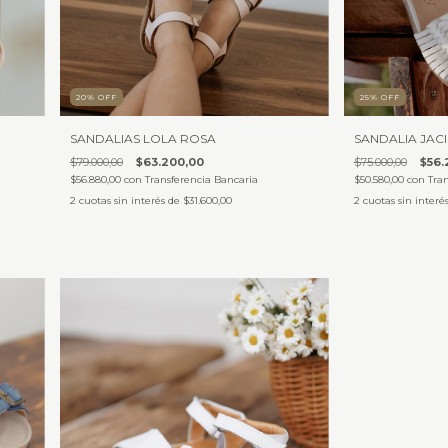
20
%
OFF
25
%
OFF
SANDALIAS LOLA ROSA
SANDALIA JAC
$79.000,00
$63.200,00
$75.000,00
$56.
$56.880,00
con
Transferencia Bancaria
$50.580,00
con
Tra
2
cuotas sin interés de
$31.600,00
2
cuotas sin interé