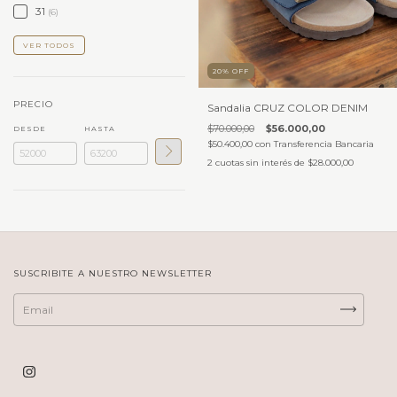
31
(6)
VER TODOS
20
%
OFF
PRECIO
Sandalia CRUZ COLOR DENIM
$70.000,00
$56.000,00
DESDE
HASTA
$50.400,00
con
Transferencia Bancaria
2
cuotas sin interés de
$28.000,00
SUSCRIBITE A NUESTRO NEWSLETTER