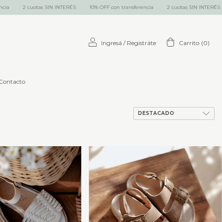
2 cuotas SIN INTERÉS
10% OFF con transferencia
2 cuotas SIN INTERÉS
1
Ingresá
/
Registráte
Carrito
(
0
)
Contacto