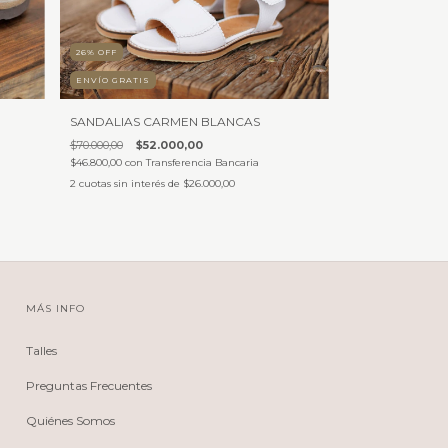
26
%
OFF
ENVÍO GRATIS
SANDALIAS CARMEN BLANCAS
$70.000,00
$52.000,00
$46.800,00
con
Transferencia Bancaria
2
cuotas sin interés de
$26.000,00
MÁS INFO
Talles
Preguntas Frecuentes
Quiénes Somos