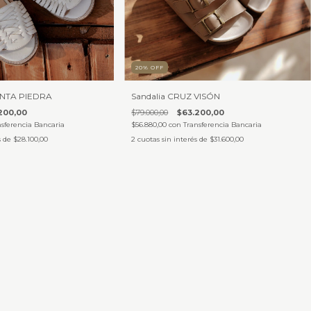
20
%
OFF
INTA PIEDRA
Sandalia CRUZ VISÓN
200,00
$79.000,00
$63.200,00
nsferencia Bancaria
$56.880,00
con
Transferencia Bancaria
s de
$28.100,00
2
cuotas sin interés de
$31.600,00