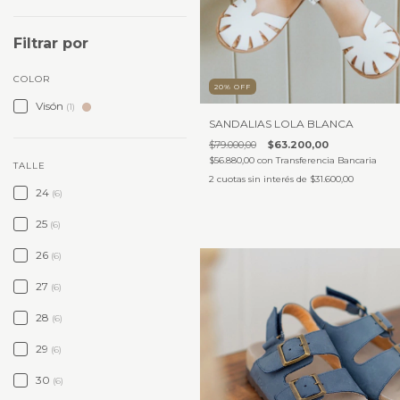
Filtrar por
COLOR
20
%
OFF
Visón
(1)
SANDALIAS LOLA BLANCA
$79.000,00
$63.200,00
$56.880,00
con
Transferencia Bancaria
TALLE
2
cuotas sin interés de
$31.600,00
24
(6)
25
(6)
26
(6)
27
(6)
28
(6)
29
(6)
30
(6)