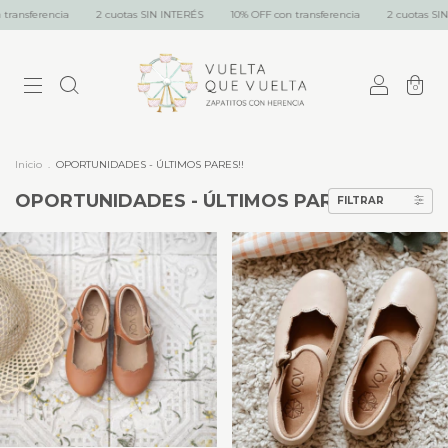
a
2 cuotas SIN INTERÉS
10% OFF con transferencia
2 cuotas SIN INTERÉS
0
Inicio
.
OPORTUNIDADES - ÚLTIMOS PARES!!
OPORTUNIDADES - ÚLTIMOS PARES!!
FILTRAR