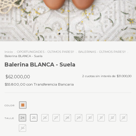
Inicio
.
OPORTUNIDADES - ÚLTIMOS PARES!!
.
BALERINAS - ÚLTIMOS PARES!!
.
Balerina BLANCA - Suela
Balerina BLANCA - Suela
$62.000,00
2
cuotas sin interés de
$31.000,00
$55.800,00
con
Transferencia Bancaria
COLOR
24
25
26
27
28
29
30
31
32
33
TALLE
34