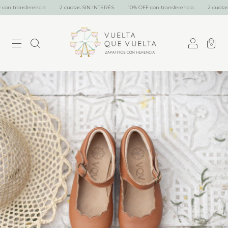
 transferencia
2 cuotas SIN INTERÉS
10% OFF con transferencia
2 cuotas SI
0