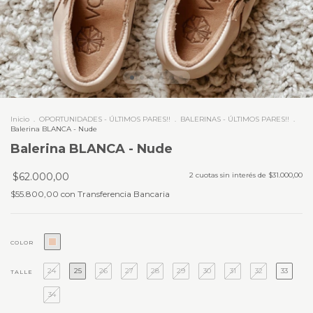
Inicio
.
OPORTUNIDADES - ÚLTIMOS PARES!!
.
BALERINAS - ÚLTIMOS PARES!!
.
Balerina BLANCA - Nude
Balerina BLANCA - Nude
$62.000,00
2
cuotas sin interés de
$31.000,00
$55.800,00
con
Transferencia Bancaria
COLOR
24
25
26
27
28
29
30
31
32
33
TALLE
34